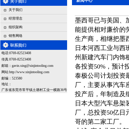
新闻中心
关于我们
经营理念
墨西哥已与美国、
组织架构
能提供相对廉价的
销售网络
生产商，相继把墨
日本河西工业与西班牙
电话:0769-82523408
州新建汽车门内饰板
传真:0769-82523408
各投资50%，预计
邮箱：
gavin.xing@xinjintooling.com
网站:http://www.xinjintooling.com
泰极公司计划投资最高达
邮编：523580
厂，主要从事汽车座
地址：
广东省东莞市常平镇土塘村工业一横路36号
投产后，年制造及组
日本大型汽车悬架装置
厂，总投资50亿日元
哥的第二家工厂。