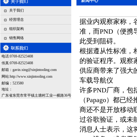
新闻中心
关于我们
经营理念
据业内观察家称，谷
组织架构
准，而PND（便携
销售网络
此受到阻碍。
根据遵从性标准，相关
电话:0769-82523408
的验证程序。观察
传真:0769-82523408
供应商带来了强大
邮箱：
gavin.xing@xinjintooling.com
网站:http://www.xinjintooling.com
车载导航仪
邮编：523580
许多PND厂商，包括
地址：
广东省东莞市常平镇土塘村工业一横路36号
（Papago）都已
商还不是开放移动
过谷歌验证，或未
消息人士表示，这